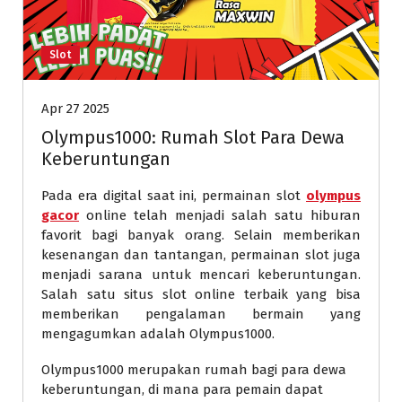
Slot
Apr 27 2025
Olympus1000: Rumah Slot Para Dewa
Keberuntungan
Pada era digital saat ini, permainan slot
olympus
gacor
online telah menjadi salah satu hiburan
favorit bagi banyak orang. Selain memberikan
kesenangan dan tantangan, permainan slot juga
menjadi sarana untuk mencari keberuntungan.
Salah satu situs slot online terbaik yang bisa
memberikan pengalaman bermain yang
mengagumkan adalah Olympus1000.
Olympus1000 merupakan rumah bagi para dewa
keberuntungan, di mana para pemain dapat