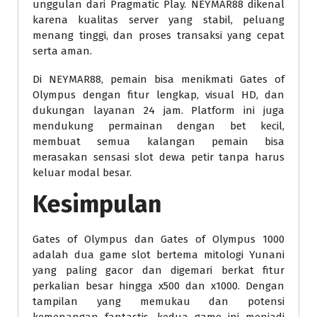
unggulan dari Pragmatic Play. NEYMAR88 dikenal
karena kualitas server yang stabil, peluang
menang tinggi, dan proses transaksi yang cepat
serta aman.
Di NEYMAR88, pemain bisa menikmati Gates of
Olympus dengan fitur lengkap, visual HD, dan
dukungan layanan 24 jam. Platform ini juga
mendukung permainan dengan bet kecil,
membuat semua kalangan pemain bisa
merasakan sensasi slot dewa petir tanpa harus
keluar modal besar.
Kesimpulan
Gates of Olympus dan Gates of Olympus 1000
adalah dua game slot bertema mitologi Yunani
yang paling gacor dan digemari berkat fitur
perkalian besar hingga x500 dan x1000. Dengan
tampilan yang memukau dan potensi
kemenangan fantastis, kedua game ini menjadi