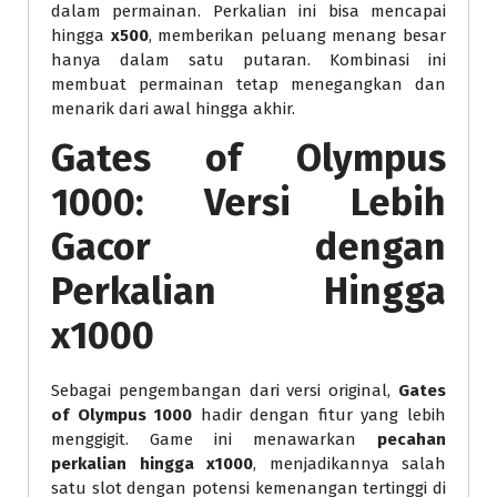
dalam permainan. Perkalian ini bisa mencapai
hingga
x500
, memberikan peluang menang besar
hanya dalam satu putaran. Kombinasi ini
membuat permainan tetap menegangkan dan
menarik dari awal hingga akhir.
Gates of Olympus
1000: Versi Lebih
Gacor dengan
Perkalian Hingga
x1000
Sebagai pengembangan dari versi original,
Gates
of Olympus 1000
hadir dengan fitur yang lebih
menggigit. Game ini menawarkan
pecahan
perkalian hingga x1000
, menjadikannya salah
satu slot dengan potensi kemenangan tertinggi di