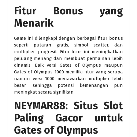
Fitur Bonus yang
Menarik
Game ini dilengkapi dengan berbagai fitur bonus
seperti putaran gratis, simbol scatter, dan
multiplier progresif. Fitur-fitur ini meningkatkan
peluang menang dan membuat permainan lebih
dinamis. Baik versi Gates of Olympus maupun
Gates of Olympus 1000 memiliki fitur yang serupa
namun versi 1000 menawarkan multiplier lebih
besar, sehingga potensi kemenangan pun
meningkat secara signifikan.
NEYMAR88: Situs Slot
Paling Gacor untuk
Gates of Olympus