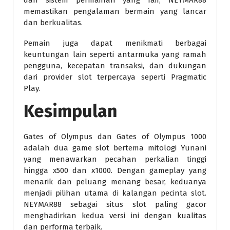
dan sistem permainan yang fair, NEYMAR88
memastikan pengalaman bermain yang lancar
dan berkualitas.
Pemain juga dapat menikmati berbagai
keuntungan lain seperti antarmuka yang ramah
pengguna, kecepatan transaksi, dan dukungan
dari provider slot terpercaya seperti Pragmatic
Play.
Kesimpulan
Gates of Olympus dan Gates of Olympus 1000
adalah dua game slot bertema mitologi Yunani
yang menawarkan pecahan perkalian tinggi
hingga x500 dan x1000. Dengan gameplay yang
menarik dan peluang menang besar, keduanya
menjadi pilihan utama di kalangan pecinta slot.
NEYMAR88 sebagai situs slot paling gacor
menghadirkan kedua versi ini dengan kualitas
dan performa terbaik.