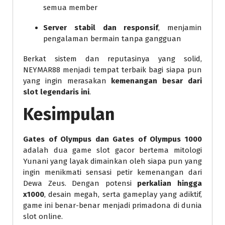
semua member
Server stabil dan responsif
, menjamin
pengalaman bermain tanpa gangguan
Berkat sistem dan reputasinya yang solid,
NEYMAR88 menjadi tempat terbaik bagi siapa pun
yang ingin merasakan
kemenangan besar dari
slot legendaris ini
.
Kesimpulan
Gates of Olympus dan Gates of Olympus 1000
adalah dua game slot gacor bertema mitologi
Yunani yang layak dimainkan oleh siapa pun yang
ingin menikmati sensasi petir kemenangan dari
Dewa Zeus. Dengan potensi
perkalian hingga
x1000
, desain megah, serta gameplay yang adiktif,
game ini benar-benar menjadi primadona di dunia
slot online.