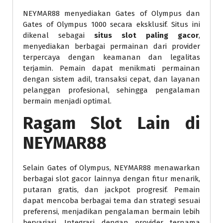
NEYMAR88 menyediakan Gates of Olympus dan
Gates of Olympus 1000 secara eksklusif. Situs ini
dikenal sebagai
situs slot paling gacor
,
menyediakan berbagai permainan dari provider
terpercaya dengan keamanan dan legalitas
terjamin. Pemain dapat menikmati permainan
dengan sistem adil, transaksi cepat, dan layanan
pelanggan profesional, sehingga pengalaman
bermain menjadi optimal.
Ragam Slot Lain di
NEYMAR88
Selain Gates of Olympus, NEYMAR88 menawarkan
berbagai slot gacor lainnya dengan fitur menarik,
putaran gratis, dan jackpot progresif. Pemain
dapat mencoba berbagai tema dan strategi sesuai
preferensi, menjadikan pengalaman bermain lebih
bervariasi. Integrasi dengan provider ternama