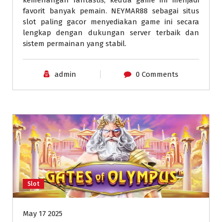
favorit banyak pemain. NEYMAR88 sebagai situs
slot paling gacor menyediakan game ini secara
lengkap dengan dukungan server terbaik dan
sistem permainan yang stabil.
admin
0 Comments
Slot
May 17 2025