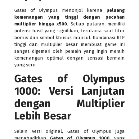
Gates of Olympus menonjol karena
peluang
kemenangan yang tinggi dengan pecahan
multiplier hingga x500
. Setiap putaran memiliki
potensi hasil yang signifikan, terutama saat fitur
bonus dan simbol khusus muncul. Kombinasi RTP
tinggi dan multiplier besar membuat game ini
sangat digemari oleh pemain yang ingin meraih
kemenangan optimal dengan sensasi bermain
yang seru.
Gates of Olympus
1000: Versi Lanjutan
dengan Multiplier
Lebih Besar
Selain versi original, Gates of Olympus juga
menghadirkan
Gates of Olympus 1000
, yang