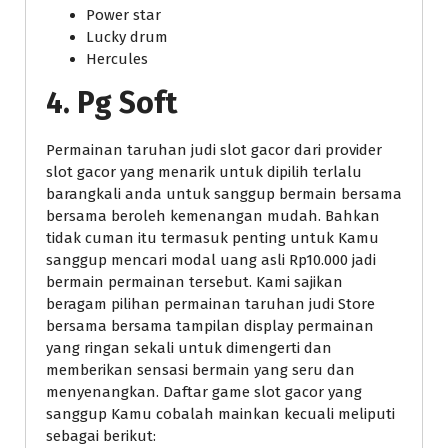
Power star
Lucky drum
Hercules
4. Pg Soft
Permainan taruhan judi slot gacor dari provider
slot gacor yang menarik untuk dipilih terlalu
barangkali anda untuk sanggup bermain bersama
bersama beroleh kemenangan mudah. Bahkan
tidak cuman itu termasuk penting untuk Kamu
sanggup mencari modal uang asli Rp10.000 jadi
bermain permainan tersebut. Kami sajikan
beragam pilihan permainan taruhan judi Store
bersama bersama tampilan display permainan
yang ringan sekali untuk dimengerti dan
memberikan sensasi bermain yang seru dan
menyenangkan. Daftar game slot gacor yang
sanggup Kamu cobalah mainkan kecuali meliputi
sebagai berikut: