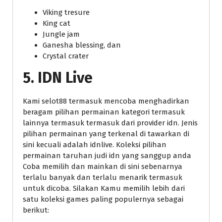
Viking tresure
King cat
Jungle jam
Ganesha blessing, dan
Crystal crater
5. IDN Live
Kami selot88 termasuk mencoba menghadirkan
beragam pilihan permainan kategori termasuk
lainnya termasuk termasuk dari provider idn. Jenis
pilihan permainan yang terkenal di tawarkan di
sini kecuali adalah idnlive. Koleksi pilihan
permainan taruhan judi idn yang sanggup anda
Coba memilih dan mainkan di sini sebenarnya
terlalu banyak dan terlalu menarik termasuk
untuk dicoba. Silakan Kamu memilih lebih dari
satu koleksi games paling populernya sebagai
berikut: