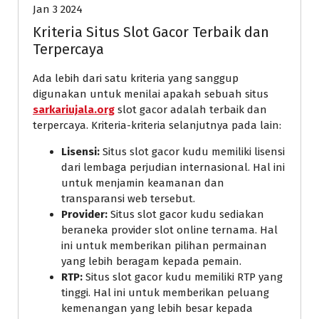
Jan 3 2024
Kriteria Situs Slot Gacor Terbaik dan
Terpercaya
Ada lebih dari satu kriteria yang sanggup
digunakan untuk menilai apakah sebuah situs
sarkariujala.org
slot gacor adalah terbaik dan
terpercaya. Kriteria-kriteria selanjutnya pada lain:
Lisensi:
Situs slot gacor kudu memiliki lisensi
dari lembaga perjudian internasional. Hal ini
untuk menjamin keamanan dan
transparansi web tersebut.
Provider:
Situs slot gacor kudu sediakan
beraneka provider slot online ternama. Hal
ini untuk memberikan pilihan permainan
yang lebih beragam kepada pemain.
RTP:
Situs slot gacor kudu memiliki RTP yang
tinggi. Hal ini untuk memberikan peluang
kemenangan yang lebih besar kepada