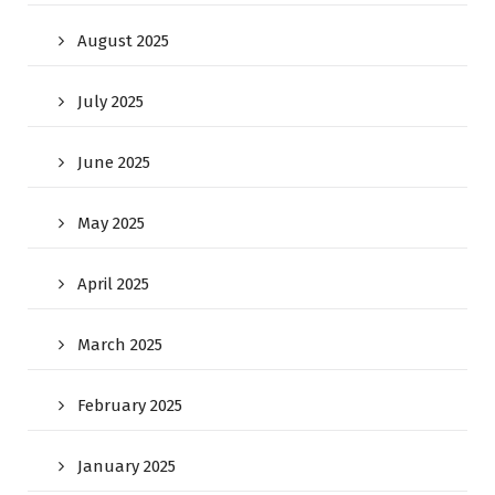
August 2025
July 2025
June 2025
May 2025
April 2025
March 2025
February 2025
January 2025