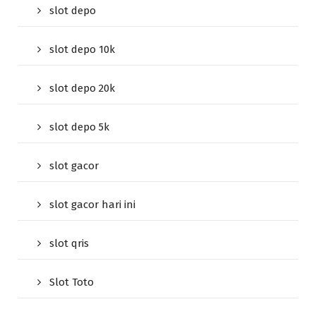
slot depo
slot depo 10k
slot depo 20k
slot depo 5k
slot gacor
slot gacor hari ini
slot qris
Slot Toto