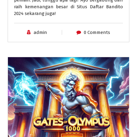
pemain. Jadi, tunggu apa lagi? Ayo bergabung dan
raih kemenangan besar di Situs Daftar Bandito
2024 sekarang juga!
admin
0 Comments