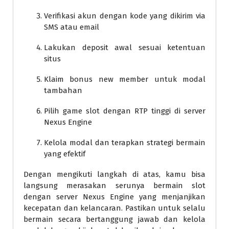
Verifikasi akun dengan kode yang dikirim via
SMS atau email
Lakukan deposit awal sesuai ketentuan
situs
Klaim bonus new member untuk modal
tambahan
Pilih game slot dengan RTP tinggi di server
Nexus Engine
Kelola modal dan terapkan strategi bermain
yang efektif
Dengan mengikuti langkah di atas, kamu bisa
langsung merasakan serunya bermain slot
dengan server Nexus Engine yang menjanjikan
kecepatan dan kelancaran. Pastikan untuk selalu
bermain secara bertanggung jawab dan kelola