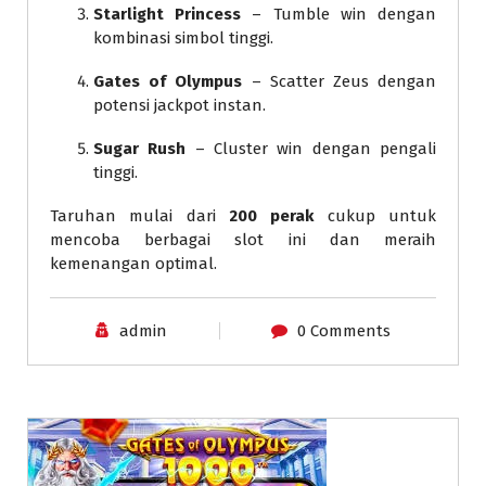
Starlight Princess
– Tumble win dengan
kombinasi simbol tinggi.
Gates of Olympus
– Scatter Zeus dengan
potensi jackpot instan.
Sugar Rush
– Cluster win dengan pengali
tinggi.
Taruhan mulai dari
200 perak
cukup untuk
mencoba berbagai slot ini dan meraih
kemenangan optimal.
admin
0 Comments