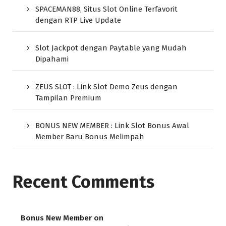
SPACEMAN88, Situs Slot Online Terfavorit
dengan RTP Live Update
Slot Jackpot dengan Paytable yang Mudah
Dipahami
ZEUS SLOT : Link Slot Demo Zeus dengan
Tampilan Premium
BONUS NEW MEMBER : Link Slot Bonus Awal
Member Baru Bonus Melimpah
Recent Comments
Bonus New Member
on