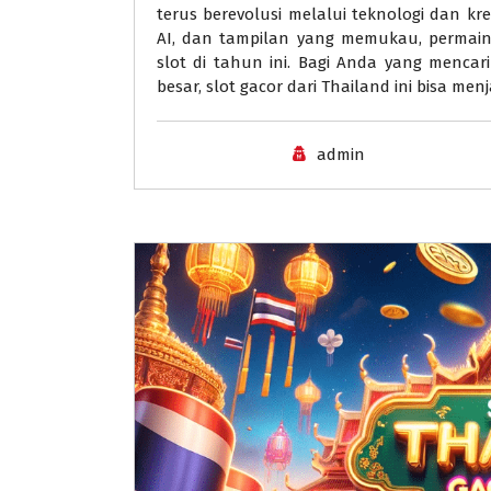
terus berevolusi melalui teknologi dan krea
AI, dan tampilan yang memukau, permaina
slot di tahun ini. Bagi Anda yang menca
besar, slot gacor dari Thailand ini bisa men
admin