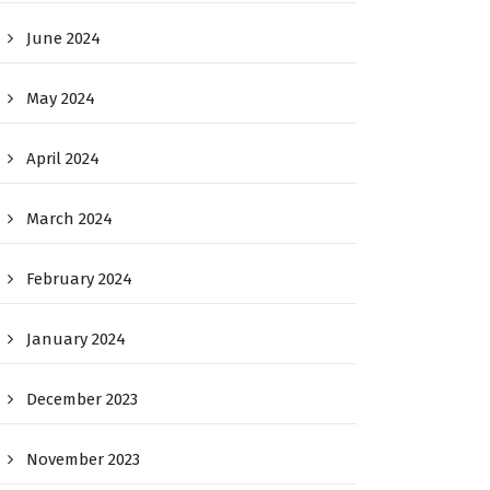
June 2024
May 2024
April 2024
March 2024
February 2024
January 2024
December 2023
November 2023