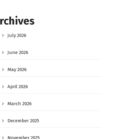
rchives
July 2026
June 2026
May 2026
April 2026
March 2026
December 2025
November 2025