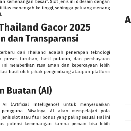
an kemenangan besar”. Slot jenis ini didesain dengan
atilitas menengah ke tinggi, sehingga peluang menang
.
A
 Thailand Gacor 2025
in dan Transparansi
 terbaru dari Thailand adalah penerapan teknologi
ruh proses taruhan, hasil putaran, dan pembayaran
si. Ini memberikan rasa aman dan kepercayaan lebih
lasi hasil oleh pihak pengembang ataupun platform
n Buatan (AI)
I (Artificial Intelligence) untuk menyesuaikan
 pengguna. Misalnya, AI akan mempelajari pola
is slot atau fitur bonus yang paling sesuai. Hal ini
us potensi kemenangan karena pemain bisa lebih