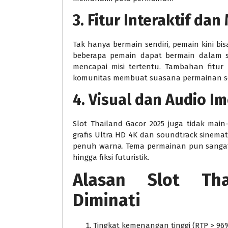
3. Fitur Interaktif da
Tak hanya bermain sendiri, pemain kini bi
beberapa pemain dapat bermain dalam sa
mencapai misi tertentu. Tambahan fitur
komunitas membuat suasana permainan sem
4. Visual dan Audio Im
Slot Thailand Gacor 2025 juga tidak mai
grafis Ultra HD 4K dan soundtrack sinemat
penuh warna. Tema permainan pun sangat 
hingga fiksi futuristik.
Alasan Slot Th
Diminati
Tingkat kemenangan tinggi (RTP > 96