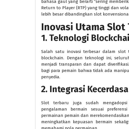
bahasa gaul yang berarti “sering memberik
Return to Player (RTP) yang tinggi dan vol
lebih besar dibandingkan slot konvensional
Inovasi Utama Slot
1. Teknologi Blockcha
Salah satu inovasi terbesar dalam slot
blockchain. Dengan teknologi ini, selu
menjadi transparan dan dapat diverifika
bagi para pemain bahwa tidak ada manipu
penyedia.
2. Integrasi Kecerdasa
Slot terbaru juga sudah mengadopsi A
pengalaman bermain sesuai preferensi
permainan pemain dan merekomendasikan jen
meningkatkan kepuasan bermain sekalig
memahami pola permainan.