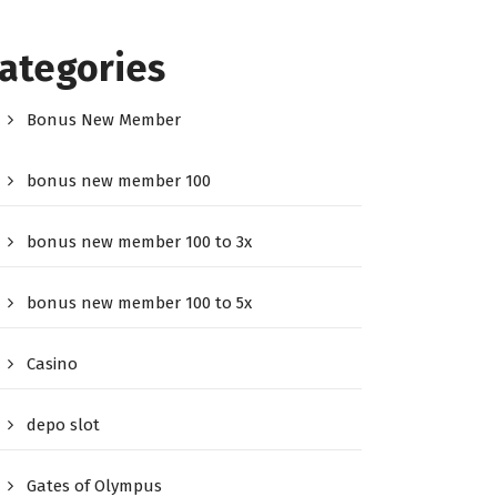
ategories
Bonus New Member
bonus new member 100
bonus new member 100 to 3x
bonus new member 100 to 5x
Casino
depo slot
Gates of Olympus