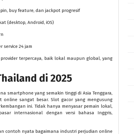
pin, buy feature, dan jackpot progresif
t (desktop, Android, iOS)
rn
 service 24 jam
h provider terpercaya, baik lokal maupun global, yang
Thailand di 2025
 smartphone yang semakin tinggi di Asia Tenggara,
ot online sangat besar. Slot gacor yang mengusung
erkembangan ini. Tidak hanya menyasar pemain lokal,
sar internasional dengan versi bahasa Inggris,
an contoh nyata bagaimana industri perjudian online