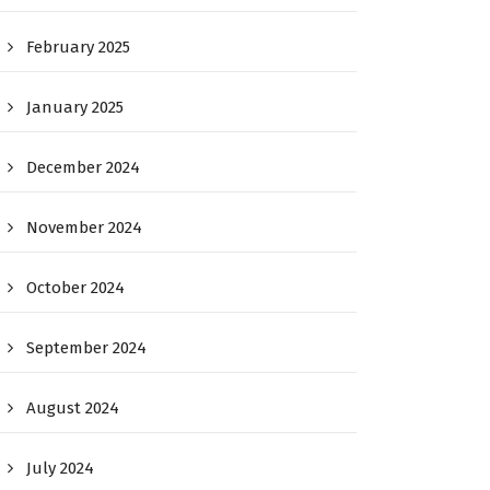
February 2025
January 2025
December 2024
November 2024
October 2024
September 2024
August 2024
July 2024