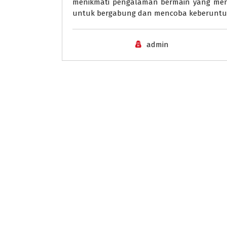
menikmati pengalaman bermain yang menar
untuk bergabung dan mencoba keberuntung
admin