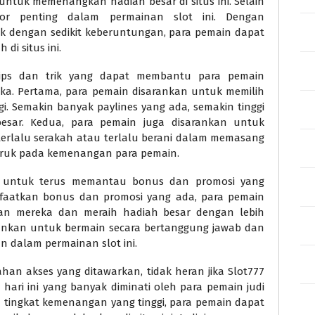
untuk memenangkan hadiah besar di situs ini. Selain
tor penting dalam permainan slot ini. Dengan
k dengan sedikit keberuntungan, para pemain dapat
i situs ini.
tips dan trik yang dapat membantu para pemain
. Pertama, para pemain disarankan untuk memilih
i. Semakin banyak paylines yang ada, semakin tinggi
sar. Kedua, para pemain juga disarankan untuk
erlalu serakah atau terlalu berani dalam memasang
buruk pada kemenangan para pemain.
an untuk terus memantau bonus dan promosi yang
nfaatkan bonus dan promosi yang ada, para pemain
n mereka dan meraih hadiah besar dengan lebih
arankan untuk bermain secara bertanggung jawab dan
 dalam permainan slot ini.
n akses yang ditawarkan, tidak heran jika Slot777
hari ini yang banyak diminati oleh para pemain judi
n tingkat kemenangan yang tinggi, para pemain dapat