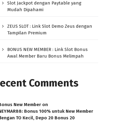
Slot Jackpot dengan Paytable yang
Mudah Dipahami
ZEUS SLOT : Link Slot Demo Zeus dengan
Tampilan Premium
BONUS NEW MEMBER : Link Slot Bonus
Awal Member Baru Bonus Melimpah
ecent Comments
Bonus New Member
on
NEYMAR88: Bonus 100% untuk New Member
dengan TO Kecil, Depo 20 Bonus 20