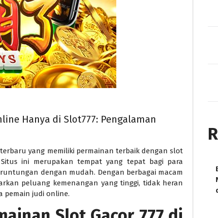
line Hanya di Slot777: Pengalaman
R
ni terbaru yang memiliki permainan terbaik dengan slot
Situs ini merupakan tempat yang tepat bagi para
keberuntungan dengan mudah. Dengan berbagai macam
rkan peluang kemenangan yang tinggi, tidak heran
a pemain judi online.
inan Slot Gacor 777 di