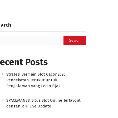
earch
Search
ecent Posts
Strategi Bermain Slot Gacor 2026:
Pendekatan Terukur untuk
Pengalaman yang Lebih Bijak
SPACEMAN88, Situs Slot Online Terfavorit
dengan RTP Live Update