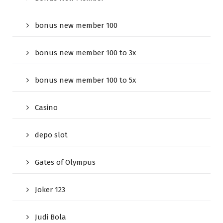
bonus new member 100
bonus new member 100 to 3x
bonus new member 100 to 5x
Casino
depo slot
Gates of Olympus
Joker 123
Judi Bola