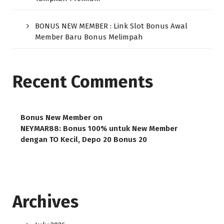
BONUS NEW MEMBER : Link Slot Bonus Awal
Member Baru Bonus Melimpah
Recent Comments
Bonus New Member
on
NEYMAR88: Bonus 100% untuk New Member
dengan TO Kecil, Depo 20 Bonus 20
Archives