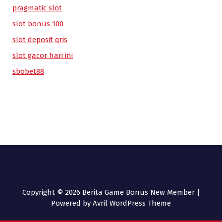
pragmatic slot
slot bonus 100
slot deposit qris
slot gacor hari ini
sbobet88
Copyright © 2026 Berita Game Bonus New Member |
Powered by
Avril WordPress Theme