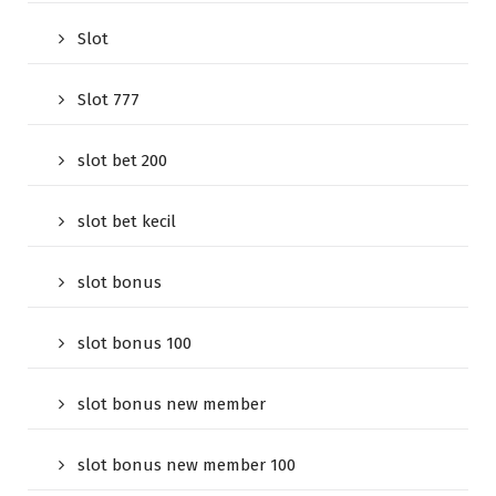
Slot
Slot 777
slot bet 200
slot bet kecil
slot bonus
slot bonus 100
slot bonus new member
slot bonus new member 100