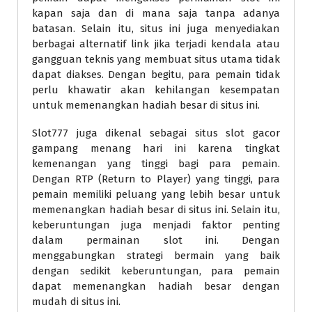
kapan saja dan di mana saja tanpa adanya
batasan. Selain itu, situs ini juga menyediakan
berbagai alternatif link jika terjadi kendala atau
gangguan teknis yang membuat situs utama tidak
dapat diakses. Dengan begitu, para pemain tidak
perlu khawatir akan kehilangan kesempatan
untuk memenangkan hadiah besar di situs ini.
Slot777 juga dikenal sebagai situs slot gacor
gampang menang hari ini karena tingkat
kemenangan yang tinggi bagi para pemain.
Dengan RTP (Return to Player) yang tinggi, para
pemain memiliki peluang yang lebih besar untuk
memenangkan hadiah besar di situs ini. Selain itu,
keberuntungan juga menjadi faktor penting
dalam permainan slot ini. Dengan
menggabungkan strategi bermain yang baik
dengan sedikit keberuntungan, para pemain
dapat memenangkan hadiah besar dengan
mudah di situs ini.