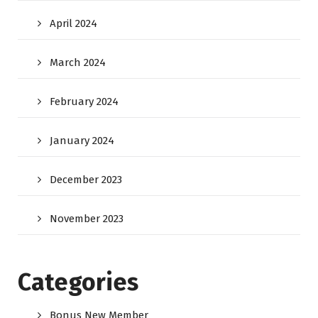
April 2024
March 2024
February 2024
January 2024
December 2023
November 2023
Categories
Bonus New Member