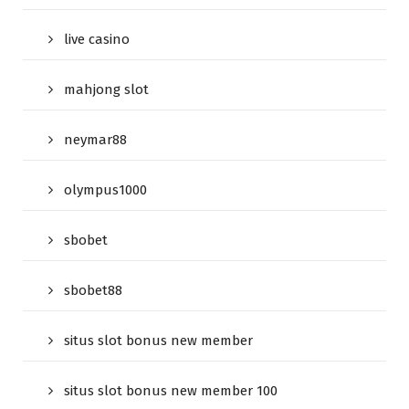
live casino
mahjong slot
neymar88
olympus1000
sbobet
sbobet88
situs slot bonus new member
situs slot bonus new member 100