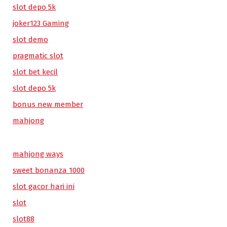
slot depo 5k
joker123 Gaming
slot demo
pragmatic slot
slot bet kecil
slot depo 5k
bonus new member
mahjong
mahjong ways
sweet bonanza 1000
slot gacor hari ini
slot
slot88