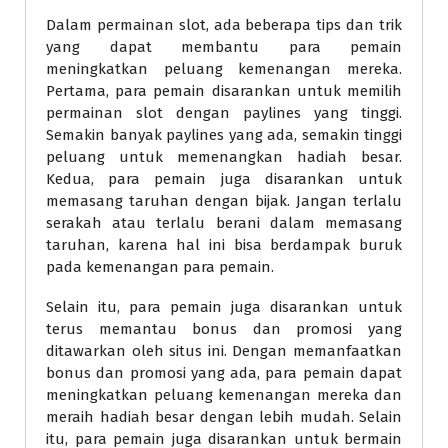
Dalam permainan slot, ada beberapa tips dan trik
yang dapat membantu para pemain
meningkatkan peluang kemenangan mereka.
Pertama, para pemain disarankan untuk memilih
permainan slot dengan paylines yang tinggi.
Semakin banyak paylines yang ada, semakin tinggi
peluang untuk memenangkan hadiah besar.
Kedua, para pemain juga disarankan untuk
memasang taruhan dengan bijak. Jangan terlalu
serakah atau terlalu berani dalam memasang
taruhan, karena hal ini bisa berdampak buruk
pada kemenangan para pemain.
Selain itu, para pemain juga disarankan untuk
terus memantau bonus dan promosi yang
ditawarkan oleh situs ini. Dengan memanfaatkan
bonus dan promosi yang ada, para pemain dapat
meningkatkan peluang kemenangan mereka dan
meraih hadiah besar dengan lebih mudah. Selain
itu, para pemain juga disarankan untuk bermain