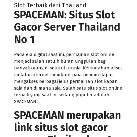
Slot Terbaik dari Thailand
SPACEMAN: Situs Slot
Gacor Server Thailand
No 1
Pada era digital saat ini, permainan slot online
menjadi salah satu hiburan unggulan bagi
banyak orang di seluruh dunia. Kemudahan akses
melalui internet membuat para pemain dapat
mengakses berbagai jenis permainan slot kapan
saja dan di mana saja. Salah satu situs slot online
terbaik yang saat ini sedang populer adalah
SPACEMAN.
SPACEMAN merupakan
link situs slot gacor