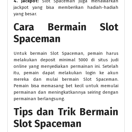
4. Jackpot:
Slot Spaceman juga menawarkan
jackpot yang bisa memberikan hadiah-hadiah
yang besar.
Cara Bermain Slot
Spaceman
Untuk bermain Slot Spaceman, pemain harus
melakukan deposit minimal 5000 di situs judi
online yang menyediakan permainan ini. Setelah
itu, pemain dapat melakukan login ke akun
mereka dan mulai bermain Slot Spaceman.
Pemain bisa memasang bet kecil untuk memulai
permainan dan meningkatkannya seiring dengan
permainan berlangsung.
Tips dan Trik Bermain
Slot Spaceman