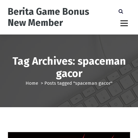
S
Berita Game Bonus
k
i
New Member
p
t
o
c
o
n
Tag Archives: spaceman
t
gacor
e
n
Home
>
Posts tagged "spaceman gacor"
t