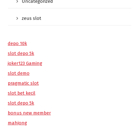
Uncategorized
zeus slot
depo 10k
slot depo 5k
joker123 Gaming
slot demo
pragmatic slot
slot bet kecil
slot depo 5k
bonus new member
mahjong