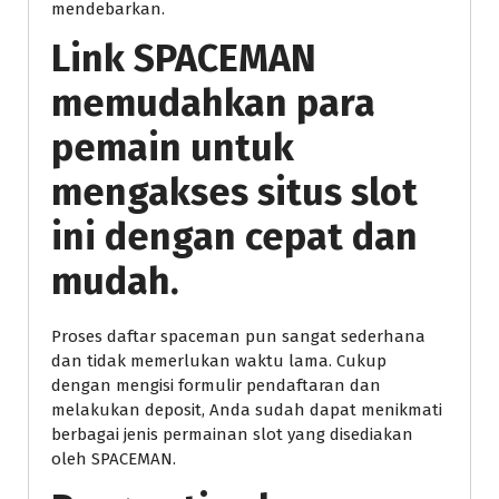
mendebarkan.
Link SPACEMAN
memudahkan para
pemain untuk
mengakses situs slot
ini dengan cepat dan
mudah.
Proses daftar spaceman pun sangat sederhana
dan tidak memerlukan waktu lama. Cukup
dengan mengisi formulir pendaftaran dan
melakukan deposit, Anda sudah dapat menikmati
berbagai jenis permainan slot yang disediakan
oleh SPACEMAN.