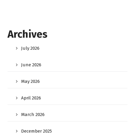
Archives
July 2026
June 2026
May 2026
April 2026
March 2026
December 2025