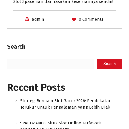
Slot Spaceman dan rasakan keseruannya sendiri!
admin
0 Comments
Search
Search
Recent Posts
Strategi Bermain Slot Gacor 2026: Pendekatan
Terukur untuk Pengalaman yang Lebih Bijak
SPACEMAN88, Situs Slot Online Terfavorit