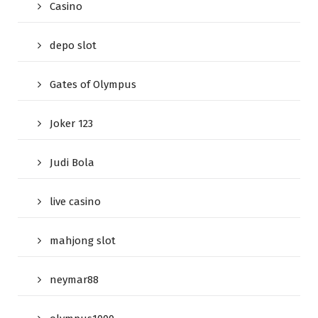
Casino
depo slot
Gates of Olympus
Joker 123
Judi Bola
live casino
mahjong slot
neymar88