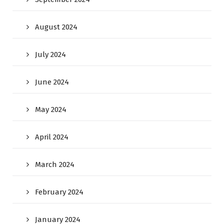
August 2024
July 2024
June 2024
May 2024
April 2024
March 2024
February 2024
January 2024