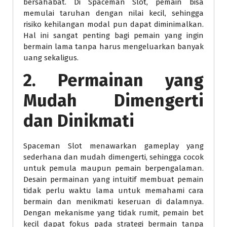
bersahabat. Di Spaceman Slot, pemain bisa
memulai taruhan dengan nilai kecil, sehingga
risiko kehilangan modal pun dapat diminimalkan.
Hal ini sangat penting bagi pemain yang ingin
bermain lama tanpa harus mengeluarkan banyak
uang sekaligus.
2. Permainan yang
Mudah Dimengerti
dan Dinikmati
Spaceman Slot menawarkan gameplay yang
sederhana dan mudah dimengerti, sehingga cocok
untuk pemula maupun pemain berpengalaman.
Desain permainan yang intuitif membuat pemain
tidak perlu waktu lama untuk memahami cara
bermain dan menikmati keseruan di dalamnya.
Dengan mekanisme yang tidak rumit, pemain bet
kecil dapat fokus pada strategi bermain tanpa