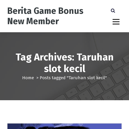
S
Berita Game Bonus
k
i
New Member
p
t
o
c
o
n
Tag Archives: Taruhan
t
slot kecil
e
n
Home
>
Posts tagged "Taruhan slot kecil"
t