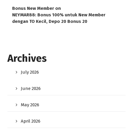
Bonus New Member
on
NEYMAR88: Bonus 100% untuk New Member
dengan TO Kecil, Depo 20 Bonus 20
Archives
July 2026
June 2026
May 2026
April 2026