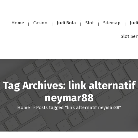
Home
Casino
Judi Bola
Slot
Sitemap
Jud
Slot Se
Tag Archives: link alternatif
neymar88
Home
>
Posts tagged "link alternatif neymar88"