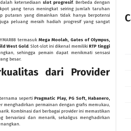
adalah ketersediaan
slot progresif
. Berbeda dengan
ackpot yang terus meningkat seiring jumlah taruhan
C
tiap putaran yang dimainkan tidak hanya berpotensi
juga peluang meraih hadiah progresif yang sangat
NEYMAR88 termasuk
Mega Moolah, Gates of Olympus,
ild West Gold
. Slot-slot ini dikenal memiliki
RTP tinggi
gkan, sehingga pemain dapat menikmati sensasi
ang besar.
ualitas dari Provider
ternama seperti
Pragmatic Play, PG Soft, Habanero,
ider menghadirkan permainan dengan grafis memukau,
narik. Kombinasi dari berbagai provider ini memastikan
ng bervariasi dan menarik, sekaligus menghadirkan
enangkan.