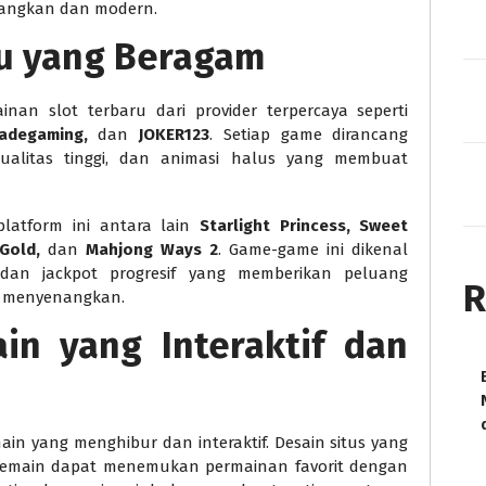
nangkan dan modern.
ru yang Beragam
an slot terbaru dari provider terpercaya seperti
adegaming,
dan
JOKER123
. Setiap game dirancang
rkualitas tinggi, dan animasi halus yang membuat
platform ini antara lain
Starlight Princess, Sweet
Gold,
dan
Mahjong Ways 2
. Game-game ini dikenal
n, dan jackpot progresif yang memberikan peluang
R
g menyenangkan.
n yang Interaktif dan
 yang menghibur dan interaktif. Desain situs yang
pemain dapat menemukan permainan favorit dengan