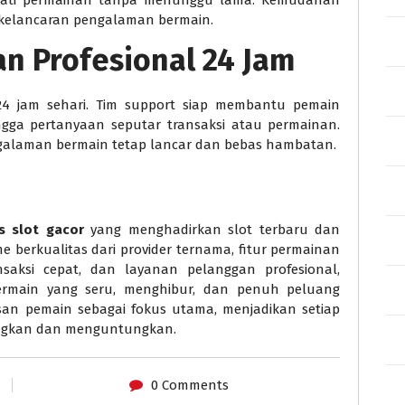
ati permainan tanpa menunggu lama. Kemudahan
kelancaran pengalaman bermain.
n Profesional 24 Jam
4 jam sehari. Tim support siap membantu pemain
ingga pertanyaan seputar transaksi atau permainan.
galaman bermain tetap lancar dan bebas hambatan.
us slot gacor
yang menghadirkan slot terbaru dan
 berkualitas dari provider ternama, fitur permainan
ransaksi cepat, dan layanan pelanggan profesional,
ermain yang seru, menghibur, dan penuh peluang
 pemain sebagai fokus utama, menjadikan setiap
ngkan dan menguntungkan.
0 Comments